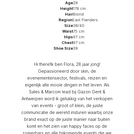
Age
28
Height
178 cm
Hair
Blond
Region
East Flanders
Size
38/40
Waist
75 cm
Hips
97 cm
Chest
97 cm
Shoe Size
39
Hi there!Ik ben Flora, 28 jaar jong!
Gepassioneerd door skin, de
evenementensector, festivals, reizen en
eigenlijk alle mooie dingen in het leven. Als
Sales & Marcom lead bij Gazon Gent &
Antwerpen word ik gelukkig van het verkopen
van events - groot of klein, de juiste
communicatie de wereld insturen waarbij onze
brand exact op de juiste manier naar buiten
komt en het zien van happy faces op de
zomerbars en alle bijkomende events die we