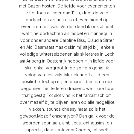
met Gazon hosten. De liefde voor evenementen
zit er toch al meer dan 11j in, door de vele
opdrachten als hostess of eventmodel op
events en festivals. Verder deed ik ook al heel
wat fijne opdrachten als model en mannequin
voor onder andere Caroline Biss, Claudia Strter
en Aldi.Daarnaast maakt skin mij altijd blij, enkele
volledige winterseizoenen als skilerares in Lech
am Arlberg in Oostenrijk hebben mijn liefde voor
skin enkel vergroot. In de zomers geniet ik
volop van festivals. Muziek heeft altijd een
positief effect op mij en daarom ben ik nu ook
begonnen met te leren draaien... we'll see how
that goes! ;) Tot slot vind ik het fantastisch om
over mezelf bij te blijven leren op alle mogelijke
vlakken, sounds cheesy maar zo is het
gewoon.Mezelf omschrijven? Dan ga ik voor de
woorden spontaan, ambitieus, enthousiast en
oprecht, daar sta ik voor!Cheers, tot snel!