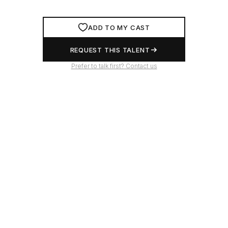
ADD TO MY CAST
REQUEST THIS TALENT
Prefer to talk first? Contact us